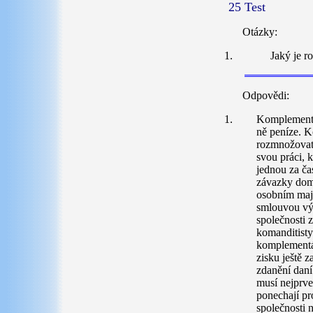
25 Test
Otázky:
Jaký je r
Odpovědi:
Komplementář
ně peníze. K
rozmnožovat.
svou práci, 
jednou za čas
závazky doml
osobním maje
smlouvou výs
společnosti z
komanditisty
komplementář
zisku ještě 
zdanění daní
musí nejprve 
ponechají pr
společnosti n