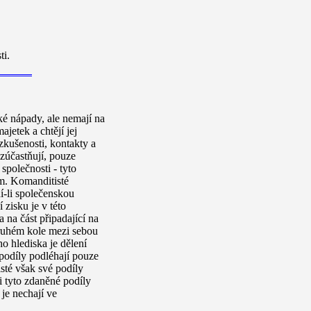
ti.
ké nápady, ale nemají na
ajetek a chtějí
jej
kušenosti, kontakty a
ezúčastňují, pouze
společnosti - tyto
em. Komanditisté
í-li společenskou
 zisku je v této
a na část připadající na
druhém kole mezi sebou
o hlediska je dělení
 podíly podléhají pouze
sté však své podíly
si tyto zdaněné podíly
 je nechají ve