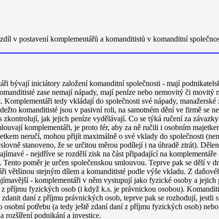
ozdíl v postavení komplementářů a komanditistů v komanditní společnos
i bývají iniciátory založení komanditní společnosti - mají podnikatels
omanditisté zase nemají nápady, mají peníze nebo nemovitý či movitý m
 Komplementáři tedy vkládají do společnosti své nápady, manažerské z
kdežto komanditisté jsou v pasivní roli, na samotném dění ve firmě se n
 zkontrolují, jak jejich peníze vydělávají. Co se týká ručení za závazky 
ouvají komplementáři, je proto fér, aby za ně ručili i osobním majetk
tkem neručí, mohou přijít maximálně o své vklady do společnosti (nen
lovně stanoveno, že se určitou měrou podílejí i na úhradě ztrát). Dělení
ajímavé - nejdříve se rozdělí zisk na část připadající na komplementáře 
. Tento poměr je určen společenskou smlouvou. Teprve pak se dělí v 
i většinou stejným dílem a komanditisté podle výše vkladu. Z daňovéh
zajímavější - komplementáři v něm vystupují jako fyzické osoby a jejich
 z příjmu fyzických
osob (i když k.s. je právnickou osobou). Komanditi
zdanit daní z příjmu právnických osob, teprve pak se rozhodují, jestli 
o osobní potřebu (a tedy ještě zdaní daní z příjmu fyzických osob) nebo
a rozšíření podnikání a investice.